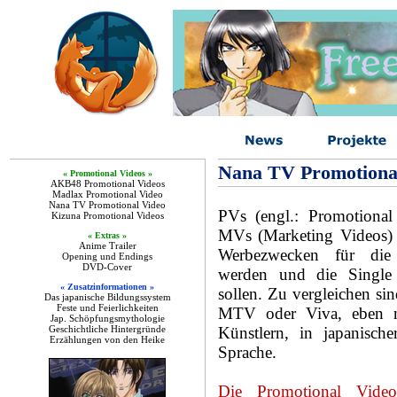
Nana TV Promotiona
« Promotional Videos »
AKB48 Promotional Videos
Madlax Promotional Video
Nana TV Promotional Video
PVs (engl.: Promotional
Kizuna Promotional Videos
MVs (Marketing Videos) 
« Extras »
Anime Trailer
Werbezwecken für die 
Opening und Endings
DVD-Cover
werden und die Single
« Zusatzinformationen »
sollen. Zu vergleichen sin
Das japanische Bildungssystem
Feste und Feierlichkeiten
MTV oder Viva, eben nu
Jap. Schöpfungsmythologie
Geschichtliche Hintergründe
Künstlern, in japanische
Erzählungen von den Heike
Sprache.
Die Promotional Vid