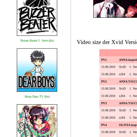
Buzzer Beater 1. Serie (fin)
Video size der Xvid Vers
PV1
ANNA inspirie
13.08.2010
XviD
1. Ver
13.08.2010
x264
1. Ver
PV2
ANNA TSUCHI
13.08.2010
XviD
1. Ver
13.08.2010
x264
1. Ver
Hoop Days TV (fin)
PV3
ANNA TSUCHIY
13.08.2010
XviD
1. Ver
13.08.2010
x264
1. Ver
PV4
OLIVIA inspi
13.08.2010
XviD
1. Ver