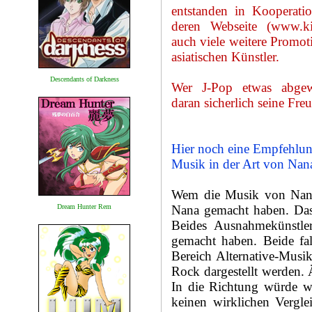
entstanden in Kooperati
deren Webseite (www.ki
auch viele weitere Promot
asiatischen Künstler.
Descendants of Darkness
Wer J-Pop etwas abge
daran sicherlich seine Fre
Hier noch eine Empfehlun
Musik in der Art von Nan
Wem die Musik von Nana g
Dream Hunter Rem
Nana gemacht haben. Das
Beides Ausnahmekünstle
gemacht haben. Beide fa
Bereich Alternative-Musi
Rock dargestellt werden. 
In die Richtung würde wo
keinen wirklichen Vergl